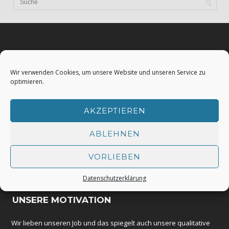
BLOG & STORY
Wir verwenden Cookies, um unsere Website und unseren Service zu
optimieren.
40 Jahre Rundballenpressen Fa. Krone in Spelle
Okt. 24th, 2017
AKZEPTIEREN
Personen-Fahndung mit falschem Foto
ABLEHNEN
Okt. 22nd, 2017
VORLIEBEN
Krone BIG X im Feldeinsatz
Okt. 11th, 2017
Datenschutzerklärung
UNSERE MOTIVATION
Wir lieben unseren Job und das spiegelt auch unsere qualitative