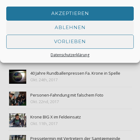
Du musst
angemeldet
sein, um einen Kommentar abzugeben.
AKZEPTIEREN
DAS KÖNNTE IHNEN GEFALLEN
ABLEHNEN
VORLIEBEN
BLOG & STORY
Datenschutzerklärung
40 Jahre Rundballenpressen Fa. Krone in Spelle
Okt. 24th, 2017
Personen-Fahndung mit falschem Foto
Okt. 22nd, 2017
Krone BIG X im Feldeinsatz
Okt. 11th, 2017
Pressetermin mit Vertretern der Samtgemeinde