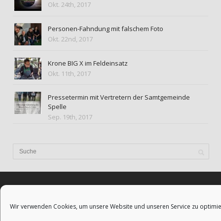
Okt. 24th, 2017
Personen-Fahndung mit falschem Foto
Okt. 22nd, 2017
Krone BIG X im Feldeinsatz
Okt. 11th, 2017
Pressetermin mit Vertretern der Samtgemeinde
Spelle
Sep. 19th, 2017
Wir verwenden Cookies, um unsere Website und unseren Service zu optimie
BLOG & STORY