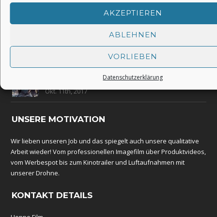
AKZEPTIEREN
40 Jahre Rundballenpressen Fa. Krone in Spelle
Okt. 24th, 2017
ABLEHNEN
Personen-Fahndung mit falschem Foto
VORLIEBEN
Okt. 22nd, 2017
Datenschutzerklärung
Krone BIG X im Feldeinsatz
Okt. 11th, 2017
UNSERE MOTIVATION
Wir lieben unseren Job und das spiegelt auch unsere qualitative
Arbeit wieder! Vom professionellen Imagefilm über Produktvideos,
vom Werbespot bis zum Kinotrailer und Luftaufnahmen mit
unserer Drohne.
KONTAKT DETAILS