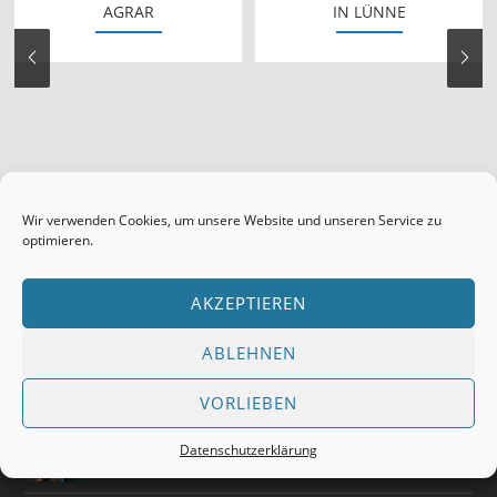
AGRAR
IN LÜNNE
Wir verwenden Cookies, um unsere Website und unseren Service zu
optimieren.
AKZEPTIEREN
BLOG & STORY
ABLEHNEN
40 Jahre Rundballenpressen Fa. Krone in Spelle
Okt. 24th, 2017
VORLIEBEN
Personen-Fahndung mit falschem Foto
Datenschutzerklärung
Okt. 22nd, 2017