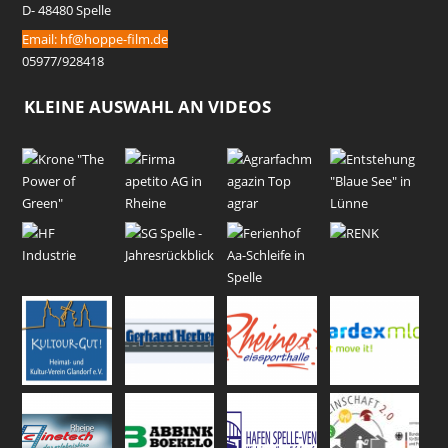
D- 48480 Spelle
Email:
hf@hoppe-film.de
05977/928418
KLEINE AUSWAHL AN VIDEOS