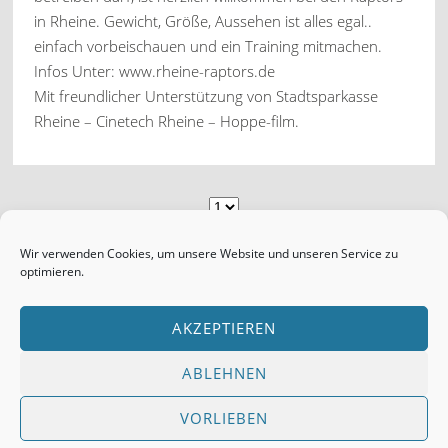
in Rheine. Gewicht, Größe, Aussehen ist alles egal..
einfach vorbeischauen und ein Training mitmachen.
Infos Unter: www.rheine-raptors.de
Mit freundlicher Unterstützung von Stadtsparkasse
Rheine – Cinetech Rheine – Hoppe-film.
Wir verwenden Cookies, um unsere Website und unseren Service zu
DAS KÖNNTE IHNEN GEFALLEN
optimieren.
AKZEPTIEREN
BLOG & STORY
ABLEHNEN
40 Jahre Rundballenpressen Fa. Krone in Spelle
VORLIEBEN
Okt. 24th, 2017