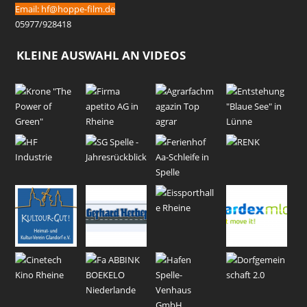
Email:
hf@hoppe-film.de
05977/928418
KLEINE AUSWAHL AN VIDEOS